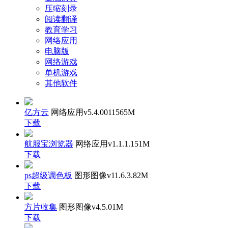
压缩刻录
阅读翻译
教育学习
网络应用
电脑版
网络游戏
单机游戏
其他软件
亿方云
网络应用
v5.4.00115
65M
下载
航服宝浏览器
网络应用
v1.1.1.1
51M
下载
ps超级调色板
图形图像
v11.6.3.8
2M
下载
方片收集
图形图像
v4.5.0
1M
下载