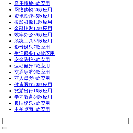
音乐播放
6款应用
网络购物
50款应用
资讯阅读
45款应用
摄影摄像
11款应用
金融理财
12款应用
效率办公
39款应用
系统工具
52款应用
影音娱乐
7款应用
生活服务
152款应用
安全防护
3款应用
运动健身
7款应用
交通导航
9款应用
丽人母婴
0款应用
健康医疗
20款应用
旅游出行
16款应用
学习教育
84款应用
趣味娱乐
2款应用
主题桌面
5款应用