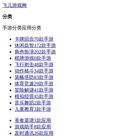
飞儿游戏网
分类
手游分类
应用分类
卡牌回合
70款手游
休闲益智
172款手游
角色扮演
202款手游
棋牌游戏
0款手游
飞行射击
48款手游
动作格斗
34款手游
策略塔防
83款手游
体育竞速
29款手游
冒险解谜
41款手游
模拟经营
45款手游
音乐舞蹈
2款手游
儿童教育
3款手游
美食菜谱
1款应用
游戏助手
8款应用
及时通讯
26款应用