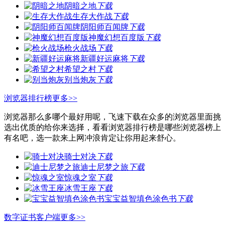
阴暗之地
下载
生存大作战
下载
阴阳师百闻牌
下载
神魔幻想百度版
下载
枪火战场
下载
新疆好运麻将
下载
希望之村
下载
别当炮灰
下载
浏览器排行榜
更多>>
浏览器那么多哪个最好用呢，飞速下载在众多的浏览器里面挑
选出优质的给你来选择，看看浏览器排行榜是哪些浏览器榜上
有名吧，选一款来上网冲浪肯定让你用起来舒心。
骑士对决
下载
迪士尼梦之旅
下载
惊魂之室
下载
冰雪王座
下载
宝宝益智填色涂色书
下载
数字证书客户端
更多>>