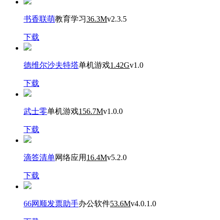
书香联萌
教育学习
36.3M
v2.3.5
下载
德维尔沙夫特塔
单机游戏
1.42G
v1.0
下载
武士零
单机游戏
156.7M
v1.0.0
下载
滴答清单
网络应用
16.4M
v5.2.0
下载
66网顺发票助手
办公软件
53.6M
v4.0.1.0