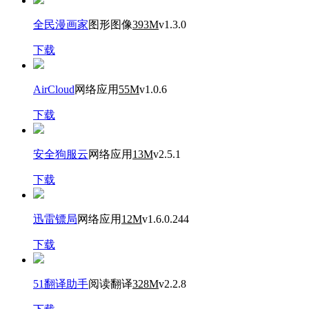
全民漫画家
图形图像
393M
v1.3.0
下载
AirCloud
网络应用
55M
v1.0.6
下载
安全狗服云
网络应用
13M
v2.5.1
下载
迅雷镖局
网络应用
12M
v1.6.0.244
下载
51翻译助手
阅读翻译
328M
v2.2.8