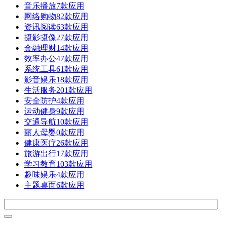
音乐播放
7款应用
网络购物
82款应用
资讯阅读
63款应用
摄影摄像
27款应用
金融理财
14款应用
效率办公
47款应用
系统工具
61款应用
影音娱乐
18款应用
生活服务
201款应用
安全防护
4款应用
运动健身
9款应用
交通导航
10款应用
丽人母婴
0款应用
健康医疗
26款应用
旅游出行
17款应用
学习教育
103款应用
趣味娱乐
4款应用
主题桌面
6款应用