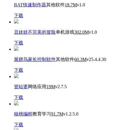
BAT快速制作器
其他软件
18.7M
v1.0
下载
丑娃娃不完美的冒险
单机游戏
302.0M
v1.0
下载
展翅鸟家长控制软件
其他软件
60.3M
v25.4.4.30
下载
管站婆
网络应用
19M
v2.7.5
下载
核桃编程
教育学习
91.7M
v1.2.5.0
下载