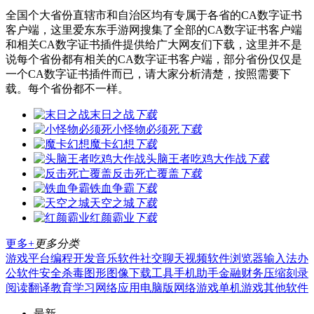
全国个大省份直辖市和自治区均有专属于各省的CA数字证书
客户端，这里爱东东手游网搜集了全部的CA数字证书客户端
和相关CA数字证书插件提供给广大网友们下载，这里并不是
说每个省份都有相关的CA数字证书客户端，部分省份仅仅是
一个CA数字证书插件而已，请大家分析清楚，按照需要下
载。每个省份都不一样。
末日之战
下载
小怪物必须死
下载
魔卡幻想
下载
头脑王者吃鸡大作战
下载
反击死亡覆盖
下载
铁血争霸
下载
天空之城
下载
红颜霸业
下载
更多+
更多分类
游戏平台
编程开发
音乐软件
社交聊天
视频软件
浏览器
输入法
办
公软件
安全杀毒
图形图像
下载工具
手机助手
金融财务
压缩刻录
阅读翻译
教育学习
网络应用
电脑版
网络游戏
单机游戏
其他软件
最新