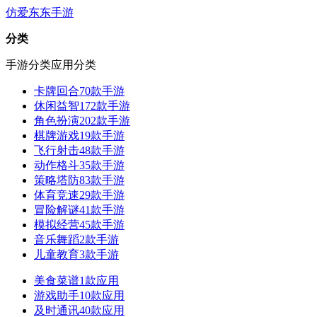
仿爱东东手游
分类
手游分类
应用分类
卡牌回合
70款手游
休闲益智
172款手游
角色扮演
202款手游
棋牌游戏
19款手游
飞行射击
48款手游
动作格斗
35款手游
策略塔防
83款手游
体育竞速
29款手游
冒险解谜
41款手游
模拟经营
45款手游
音乐舞蹈
2款手游
儿童教育
3款手游
美食菜谱
1款应用
游戏助手
10款应用
及时通讯
40款应用