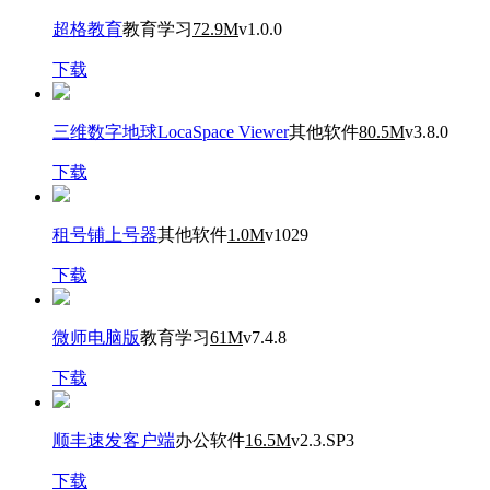
超格教育
教育学习
72.9M
v1.0.0
下载
三维数字地球LocaSpace Viewer
其他软件
80.5M
v3.8.0
下载
租号铺上号器
其他软件
1.0M
v1029
下载
微师电脑版
教育学习
61M
v7.4.8
下载
顺丰速发客户端
办公软件
16.5M
v2.3.SP3
下载