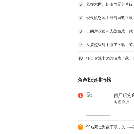
6
我在末世开超市内置菜单版
7
现代愤怒罢工射击游戏下载
8
王的游戏银河大战游戏下载
9
女孩超级射手游戏下载，道
10
多边形战士之战游戏下载，
角色扮演排行榜
僵尸研究
1
角色扮演
法，题材
2
99名死亡海盗下载，关卡