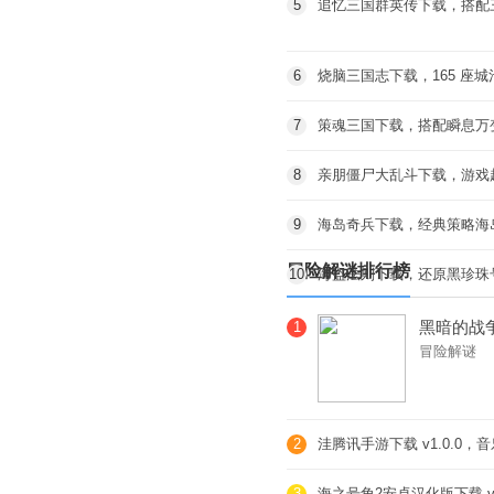
5
追忆三国群英传下载，搭配
6
烧脑三国志下载，165 座
7
策魂三国下载，搭配瞬息万
8
亲朋僵尸大乱斗下载，游戏
9
海岛奇兵下载，经典策略海
冒险解谜排行榜
10
海盗法则下载，还原黑珍珠
黑暗的战
1
冒险解谜
有代入感
2
洼腾讯手游下载 v1.0.0
3
海之号角2安卓汉化版下载 v1