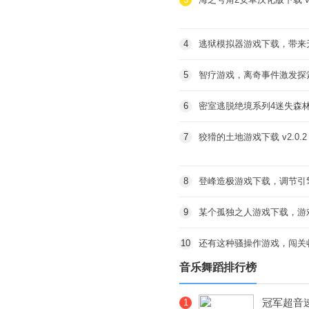
4
逃狱模拟器游戏下载，带来
5
智疗游戏，离奇事件激发探
6
密室逃脱绝境系列4迷失森
7
狡猾的土地游戏下载 v2.0
8
登峰造极游戏下载，调节引
9
某个孤独之人游戏下载，游
10
还有这种骚操作游戏，闯关
音乐舞蹈排行榜
冠军超音
1