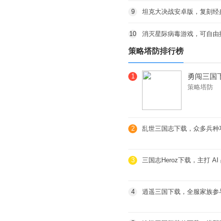
9
坦克大决战安卓版，复刻经
10
消灭星际病毒游戏，可自由
策略塔防排行榜
勇闯三国
1
策略塔防
风，颠覆
2
乱世三国志下载，众多兵种
足
3
三国志Heroz下载，主打 
4
逍遥三国下载，全服家族参