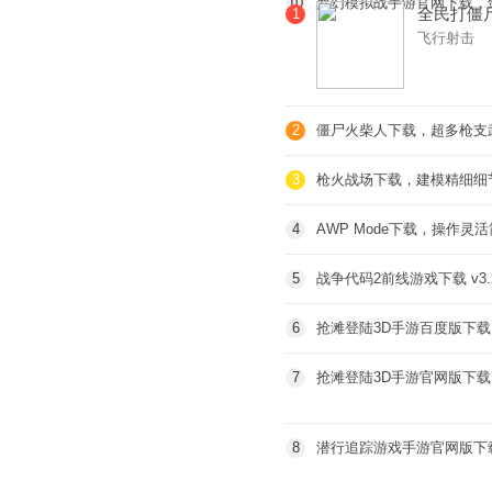
10
梦幻模拟战手游官网下载，
全民打僵
1
飞行射击
松实现僵
2
僵尸火柴人下载，超多枪支
3
枪火战场下载，建模精细细
4
AWP Mode下载，操作灵
5
战争代码2前线游戏下载 v3
6
抢滩登陆3D手游百度版下
7
抢滩登陆3D手游官网版下载 v
感
8
潜行追踪游戏手游官网版下载