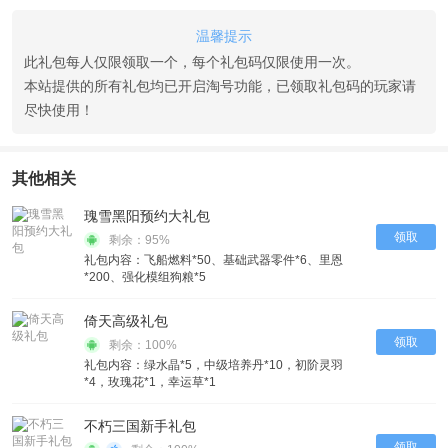
温馨提示
此礼包每人仅限领取一个，每个礼包码仅限使用一次。
本站提供的所有礼包均已开启淘号功能，已领取礼包码的玩家请
尽快使用！
其他相关
瑰雪黑阳预约大礼包
领取
剩余：95%
礼包内容：飞船燃料*50、基础武器零件*6、里恩
*200、强化模组狗粮*5
倚天高级礼包
领取
剩余：100%
礼包内容：绿水晶*5，中级培养丹*10，初阶灵羽
*4，玫瑰花*1，幸运草*1
不朽三国新手礼包
领取