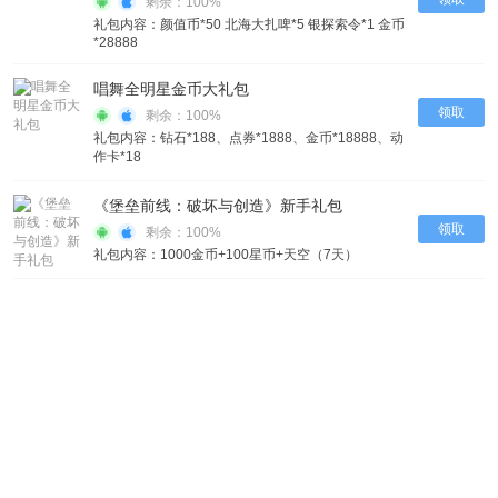
剩余：100%
礼包内容：颜值币*50 北海大扎啤*5 银探索令*1 金币
*28888
唱舞全明星金币大礼包
领取
剩余：100%
礼包内容：钻石*188、点券*1888、金币*18888、动
作卡*18
《堡垒前线：破坏与创造》新手礼包
领取
剩余：100%
礼包内容：1000金币+100星币+天空（7天）